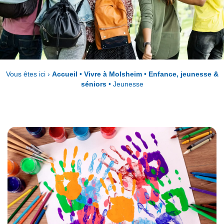
Vous êtes ici ›
Accueil
•
Vivre à Molsheim
•
Enfance, jeunesse &
séniors
•
Jeunesse