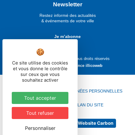
Newsletter
Restez informé des actualités
& événements de votre ville
Je m’abonne
Ville de Molsheim © 2026 - Tous droits réservés
Ce site utilise des cookies
Réalisé avec ❤ par
l'agence illicoweb
et vous donne le contrôle
sur ceux que vous
souhaitez activer
MENTIONS LÉGALES
DONNÉES PERSONNELLES
Tout accepter
ACCESSIBILITÉ
PLAN DU SITE
Tout refuser
No Result
Website Carbon
Personnaliser