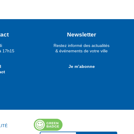
act
Newsletter
di
Restez informé des actualités
à 17h15
& événements de votre ville
8
Je m’abonne
act
LITÉ