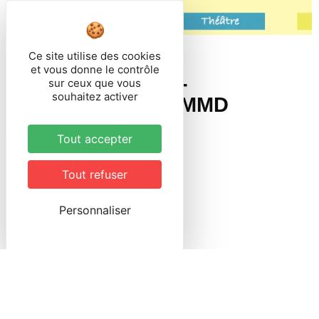
Ce site utilise des cookies
publié le il y a 2 mois
et vous donne le contrôle
Inscriptions et ré-
sur ceux que vous
souhaitez activer
inscriptions à l’EMMD
2026/2027
Tout accepter
Tout refuser
Personnaliser