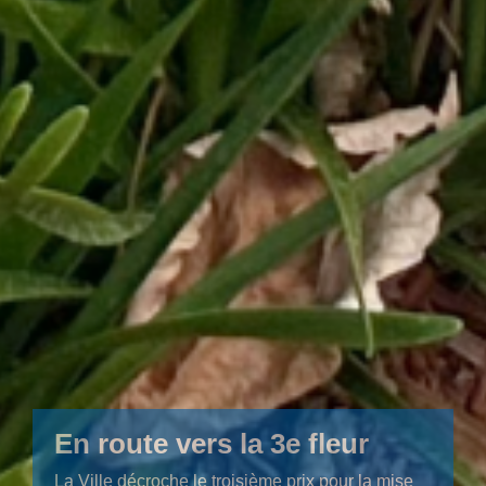
En route vers la 3e fleur
La Ville décroche le troisième prix pour la mise
en place du thème citoyen “Congés payés » et
espère bien obtenir la 3e fleur en 2027 suite aux
encouragements nourris du jury...