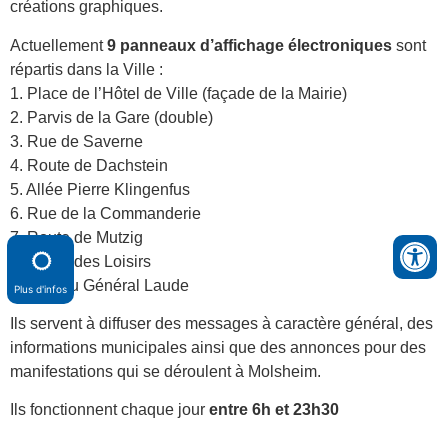
créations graphiques.
Actuellement
9 panneaux d’affichage électroniques
sont
répartis dans la Ville :
1. Place de l’Hôtel de Ville (façade de la Mairie)
2. Parvis de la Gare (double)
3. Rue de Saverne
4. Route de Dachstein
5. Allée Pierre Klingenfus
6. Rue de la Commanderie
7. Route de Mutzig
8. Route des Loisirs
9. Rue du Général Laude
Plus d'infos
Ils servent à diffuser des messages à caractère général, des
informations municipales ainsi que des annonces pour des
manifestations qui se déroulent à Molsheim.
Ils fonctionnent chaque jour
entre 6h et 23h30