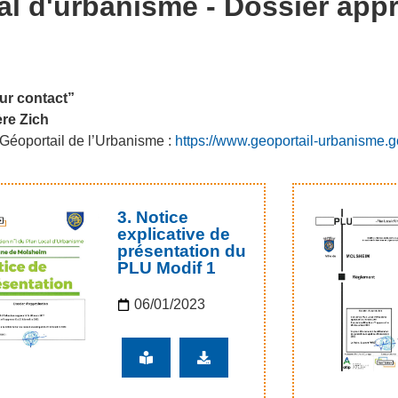
al d'urbanisme - Dossier app
ur contact”
ère Zich
Géoportail de l’Urbanisme :
https://www.geoportail-urbanisme.go
3. Notice
explicative de
présentation du
PLU Modif 1
06/01/2023