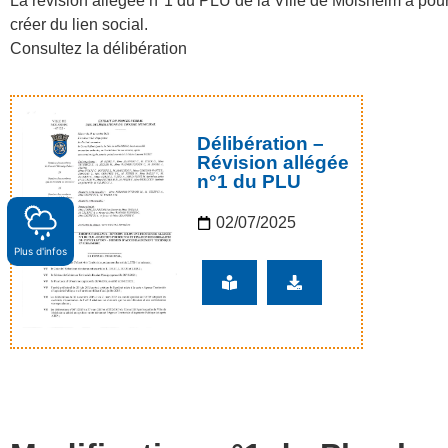
La révision allégée n°1 du PLU de la Ville de Molsheim a pour 
créer du lien social.
Consultez la délibération
Délibération –
Révision allégée
n°1 du PLU
02/07/2025
Plus d'infos