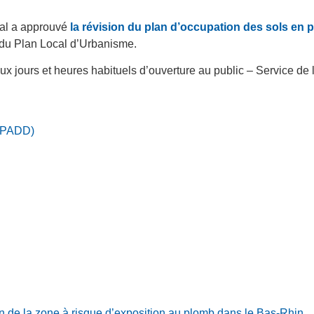
pal a approuvé
la révision du plan d’occupation des sols en 
 du Plan Local d’Urbanisme.
 aux jours et heures habituels d’ouverture au public – Service d
 (PADD)
on de la zone à risque d’exposition au plomb dans le Bas-Rhin