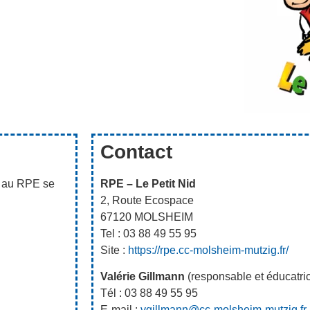
Contact
ns au RPE se
RPE – Le Petit Nid
2, Route Ecospace
67120 MOLSHEIM
Tel : 03 88 49 55 95
Site :
https://rpe.cc-molsheim-mutzig.fr/
Valérie Gillmann
(responsable et éducatric
Tél : 03 88 49 55 95
E-mail :
vgillmann@cc-molsheim-mutzig.fr