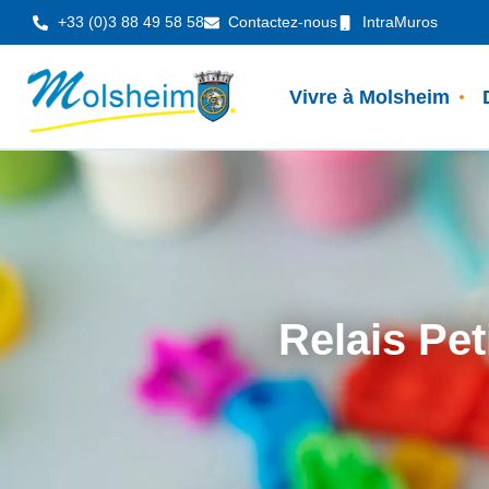
Panneau de gestion des cookies
+33 (0)3 88 49 58 58
Contactez-nous
IntraMuros
Vivre à Molsheim
Relais Pet