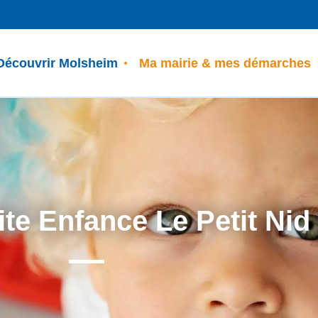
Découvrir Molsheim
Ma mairie & mes démarches
ite Enfance Le Petit Nid