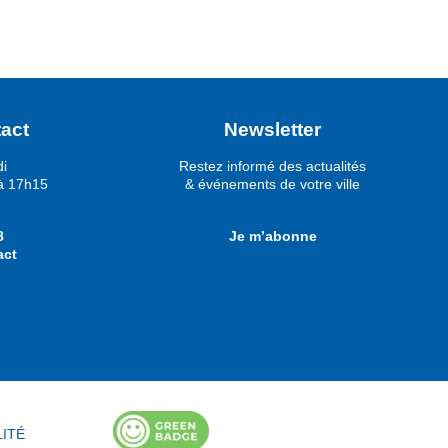
act
Newsletter
di
Restez informé des actualités
à 17h15
& événements de votre ville
8
Je m’abonne
act
LITÉ