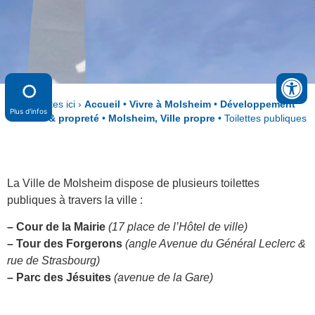
Vous êtes ici ›
Accueil
•
Vivre à Molsheim
•
Développement
Plus d'infos
durable & propreté
•
Molsheim, Ville propre
•
Toilettes publiques
La Ville de Molsheim dispose de plusieurs toilettes
publiques à travers la ville :
– Cour de la Mairie
(17 place de l’Hôtel de ville)
– Tour des Forgerons
(angle Avenue du Général Leclerc &
rue de Strasbourg)
– Parc des Jésuites
(avenue de la Gare)