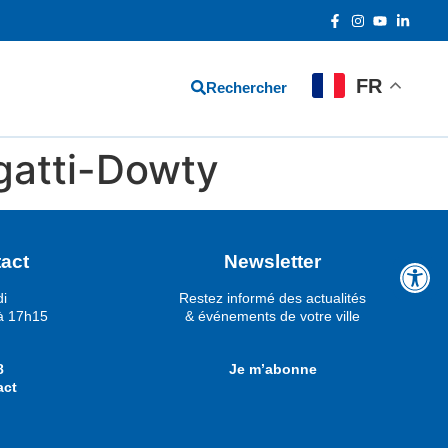
FR
Rechercher
gatti-Dowty
act
Newsletter
di
Restez informé des actualités
à 17h15
& événements de votre ville
8
Je m’abonne
act