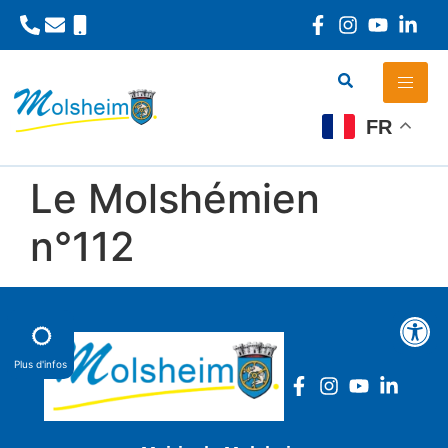
Panneau de gestion des cookies
FR
Le Molshémien
n°112
Plus d'infos