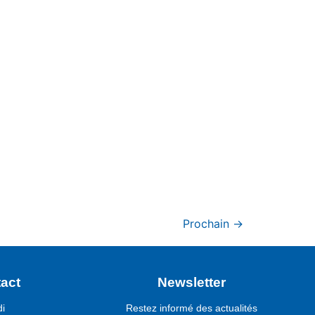
Prochain
→
act
Newsletter
di
Restez informé des actualités