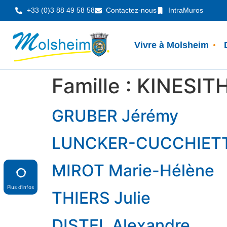
Panneau de gestion des cookies
+33 (0)3 88 49 58 58
Contactez-nous
IntraMuros
Vivre à Molsheim
Famille :
KINESIT
GRUBER Jérémy
LUNCKER-CUCCHIETTI
MIROT Marie-Hélène
Plus d'infos
THIERS Julie
DISTEL Alexandre