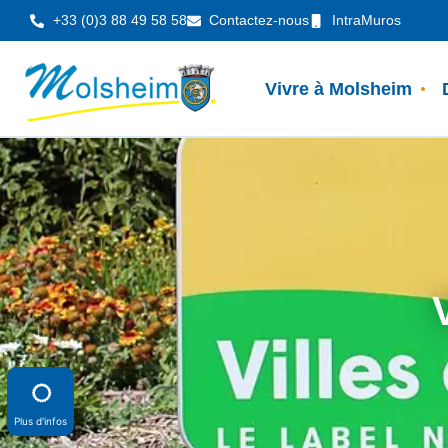
Panneau de gestion des cookies
+33 (0)3 88 49 58 58
Contactez-nous
IntraMuros
Vivre à Molsheim
Plus d'infos