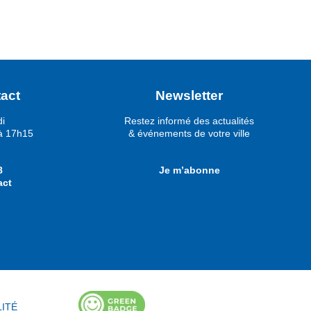
act
Newsletter
di
Restez informé des actualités
à 17h15
& événements de votre ville
8
Je m’abonne
act
LITÉ