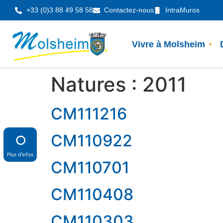
Panneau de gestion des cookies
+33 (0)3 88 49 58 58
Contactez-nous
IntraMuros
Vivre à Molsheim
Natures :
2011
CM111216
CM110922
Plus d'infos
CM110701
CM110408
CM110303