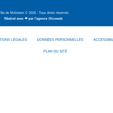
ille de Molsheim © 2026 - Tous droits réservés
Réalisé avec ❤ par
l'agence illicoweb
TIONS LÉGALES
DONNÉES PERSONNELLES
ACCESSIBI
PLAN DU SITE