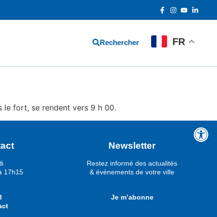
FR
Rechercher
 le fort, se rendent vers 9 h 00.
act
Newsletter
di
Restez informé des actualités
à 17h15
& événements de votre ville
8
Je m’abonne
act