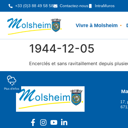
Panneau de gestion des cookies
+33 (0)3 88 49 58 58
Contactez-nous
IntraMuros
Vivre à Molsheim
1944-12-05
Encerclés et sans ravitaillement depuis plusieu
Plus d'infos
Ma
17, 
671