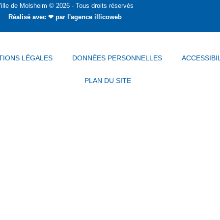
ille de Molsheim © 2026 - Tous droits réservés
Réalisé avec ❤ par
l'agence illicoweb
TIONS LÉGALES
DONNÉES PERSONNELLES
ACCESSIBI
PLAN DU SITE