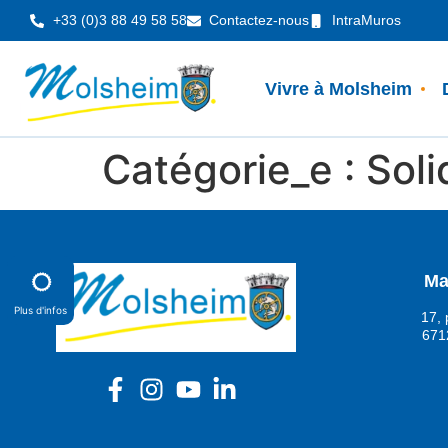
Panneau de gestion des cookies
+33 (0)3 88 49 58 58
Contactez-nous
IntraMuros
Vivre à Molsheim
Catégorie_e :
Soli
Ma
Plus d'infos
17, 
671