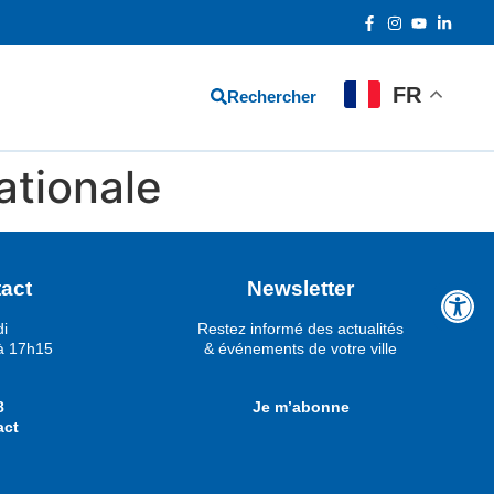
FR
Rechercher
nationale
act
Newsletter
di
Restez informé des actualités
à 17h15
& événements de votre ville
8
Je m’abonne
act