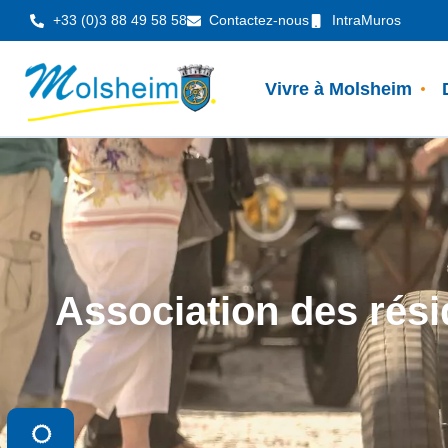
Panneau de gestion des cookies
+33 (0)3 88 49 58 58
Contactez-nous
IntraMuros
Vivre à Molsheim
Association des rési