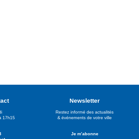
act
Newsletter
di
Restez informé des actualités
à 17h15
& événements de votre ville
8
Je m’abonne