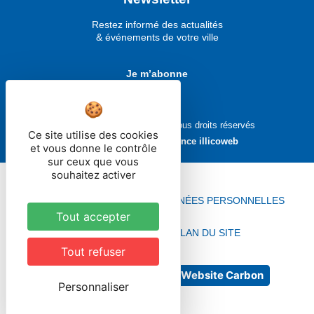
Restez informé des actualités
& événements de votre ville
Je m’abonne
Ville de Molsheim © 2026 - Tous droits réservés
Ce site utilise des cookies
Réalisé avec ❤ par
l'agence illicoweb
et vous donne le contrôle
sur ceux que vous
souhaitez activer
MENTIONS LÉGALES
DONNÉES PERSONNELLES
Tout accepter
ACCESSIBILITÉ
PLAN DU SITE
Tout refuser
No Result
Website Carbon
Personnaliser