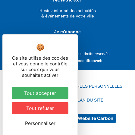
Restez informé des actualités
& événements de votre ville
Je m’abonne
Ville de Molsheim © 2026 - Tous droits réservés
Ce site utilise des cookies
Réalisé avec ❤ par
l'agence illicoweb
et vous donne le contrôle
sur ceux que vous
souhaitez activer
MENTIONS LÉGALES
DONNÉES PERSONNELLES
Tout accepter
ACCESSIBILITÉ
PLAN DU SITE
Tout refuser
No Result
Website Carbon
Personnaliser